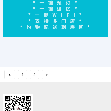
«
1
2
»